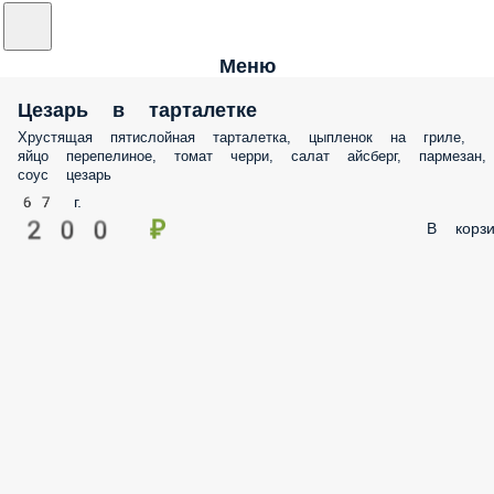
Меню
Цезарь в тарталетке
Хрустящая пятислойная тарталетка, цыпленок на гриле,
яйцо перепелиное, томат черри, салат айсберг, пармезан,
соус цезарь
67 г.
200 ₽
В корзи