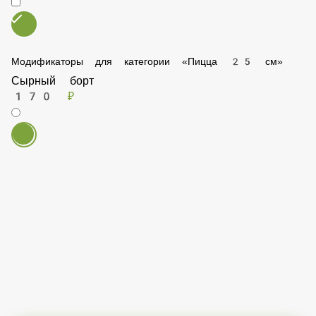
Перчик халапеньо резаный 10гр
40 ₽
Шампиньоны 30гр
50 ₽
Соус острый 30гр
30 ₽
Модификаторы для категории «Пицца 25 см»