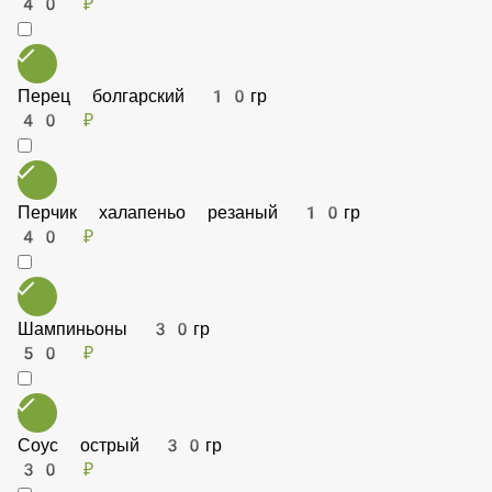
Томаты черри 30гр
90 ₽
Ананас 10гр
40 ₽
Перец болгарский 10гр
40 ₽